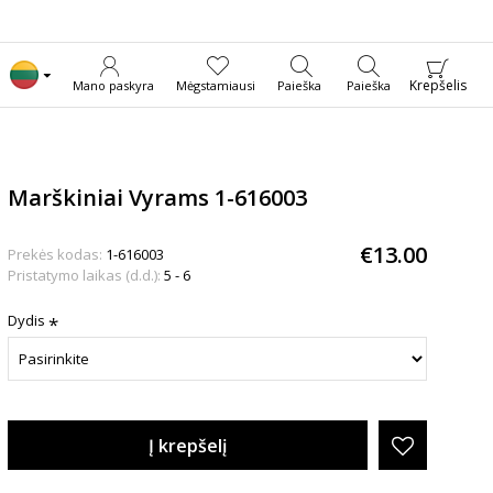
Krepšelis
Mano paskyra
Mėgstamiausi
Paieška
Paieška
Marškiniai Vyrams 1-616003
€13.00
Prekės kodas:
1-616003
Pristatymo laikas (d.d.):
5 - 6
Dydis
Į krepšelį