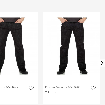
ams 1-541677
Džinsai Vyrams 1-541690
€10.90